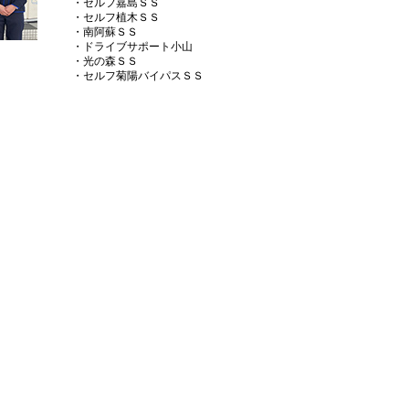
・セルフ嘉島ＳＳ
・セルフ植木ＳＳ
・南阿蘇ＳＳ
・ドライブサポート小山
・光の森ＳＳ
・セルフ菊陽バイパスＳＳ